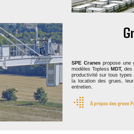
G
SPE Cranes
propose une g
modèles Topless
MDT,
des g
productivité sur tous types
la location des grues, leu
entretien.
À propos des grues P