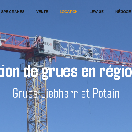
SPE CRANES
VENTE
LOCATION
LEVAGE
NÉGOCE
ion de grues en régi
Grues Liebherr et Potain